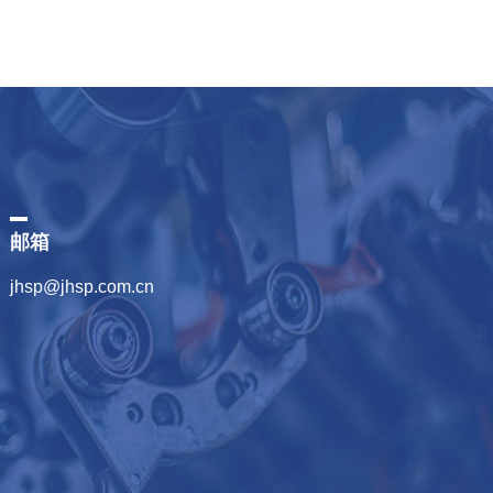
邮箱
jhsp@jhsp.com.cn