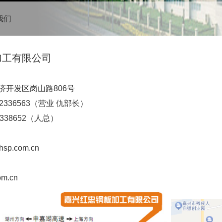
我们
加工有限公司
济开发区岗山路806号
82336563（营业 仇部长）
8652（人总）
sp.com.cn
m.cn