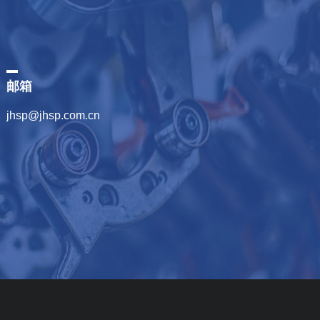
邮箱
jhsp@jhsp.com.cn